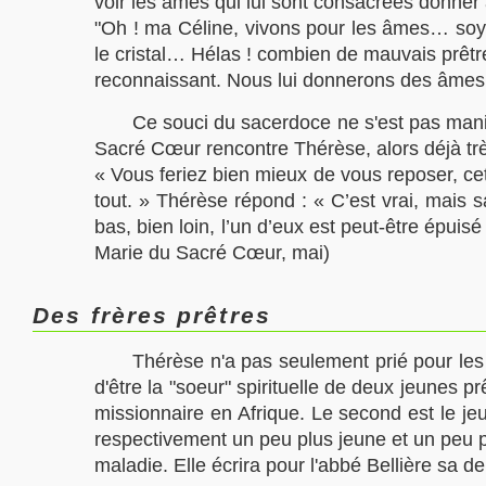
voir les âmes qui lui sont consacrées donner 
"Oh ! ma Céline, vivons pour les âmes… soyo
le cristal… Hélas ! combien de mauvais prêtre
reconnaissant. Nous lui donnerons des âmes 
Ce souci du sacerdoce ne s'est pas manif
Sacré Cœur rencontre Thérèse, alors déjà très
« Vous feriez bien mieux de vous reposer, ce
tout. » Thérèse répond : « C’est vrai, mais
bas, bien loin, l’un d’eux est peut-être épui
Marie du Sacré Cœur, mai)
Des frères prêtres
Thérèse n'a pas seulement prié pour les 
d'être la "soeur" spirituelle de deux jeunes p
missionnaire en Afrique. Le second est le j
respectivement un peu plus jeune et un peu pl
maladie. Elle écrira pour l'abbé Bellière sa de