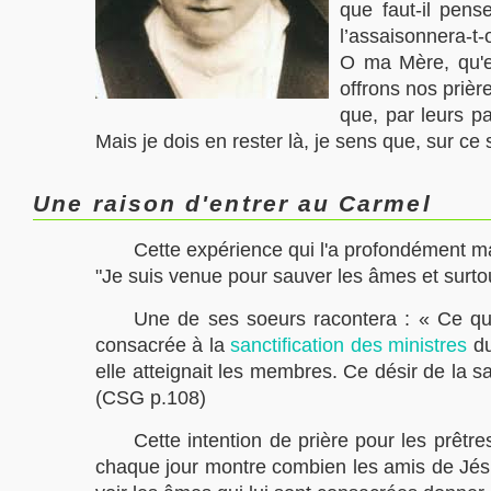
que faut-il pens
l’assaisonnera-t-
O ma Mère, qu'el
offrons nos prièr
que, par leurs pa
Mais je dois en rester là, je sens que, sur ce 
Une raison d'entrer au Carmel
Cette expérience qui l'a profondément ma
"Je suis venue pour sauver les âmes et surtou
Une de ses soeurs racontera : « Ce qui l’
consacrée à la
sanctification des ministres
du
elle atteignait les membres. Ce désir de la s
(CSG p.108)
Cette intention de prière pour les prêtre
chaque jour montre combien les amis de Jésus 