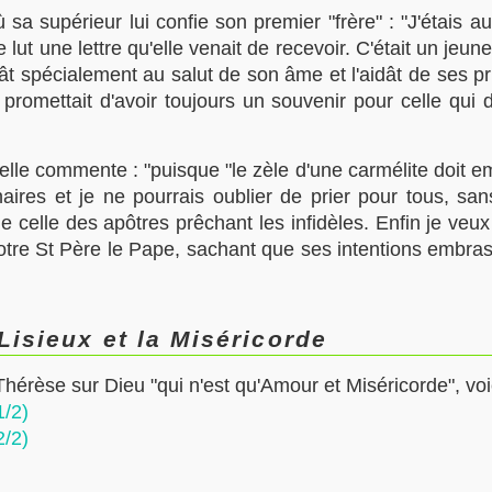
sa supérieur lui confie son premier "frère" : "J'étais 
t une lettre qu'elle venait de recevoir. C'était un jeune 
spécialement au salut de son âme et l'aidât de ses prièr
promettait d'avoir toujours un souvenir pour celle qui d
 elle commente : "puisque "le zèle d'une carmélite doit 
ires et je ne pourrais oublier de prier pour tous, san
ue celle des apôtres prêchant les infidèles. Enfin je veux
otre St Père le Pape, sachant que ses intentions embrass
isieux et la Miséricorde
 Thérèse sur Dieu "qui n'est qu'Amour et Miséricorde", v
1/2)
2/2)