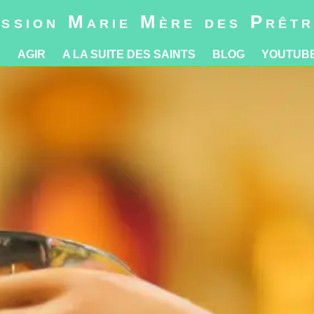
R
AGIR
A LA SUITE DES SAINTS
BLOG
YOUTUB
ssion Marie Mère des Prêt
R
AGIR
A LA SUITE DES SAINTS
BLOG
YOUTUB