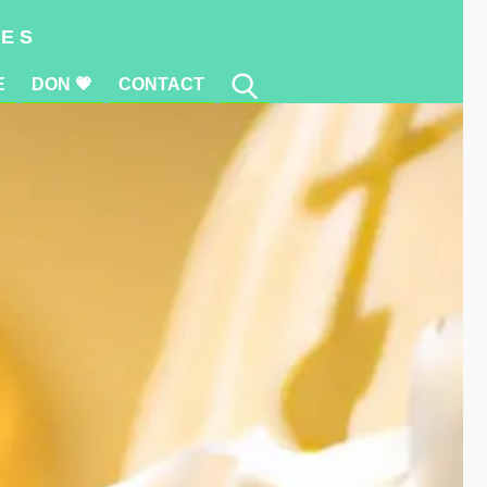
E
DON 💗
CONTACT
res
E
DON 💗
CONTACT