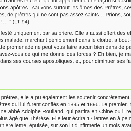
à d’autres le cœur qui lui appartient d’une façon si abs
ns apôtres.. sauvons surtout les âmes des Prêtres, ce
s, de prêtres qui ne sont pas assez saints… Prions, sou
!… " (LT 94)
esté uniquement par sa prière. Elle a aussi offert des e
 malade, marchant péniblement dans le cloître, à bout de 
tte promenade ne peut vous faire aucun bien dans de pare
 savez-vous ce qui me donne des forces ? Eh bien, je m
sé dans ses courses apostoliques, et, pour diminuer ses fa
prêtres, elle a pu également les soutenir concrètement. 
rêtres qui lui furent confiés en 1895 et 1896. Le premier,
eune abbé
Adolphe Roulland
, qui partira en Chine où il 
us âgé que Thérèse. Elle leur écrira 17 lettres en à pei
rnière lettre, épuisée, sur son lit d'infirmerie un mois ava