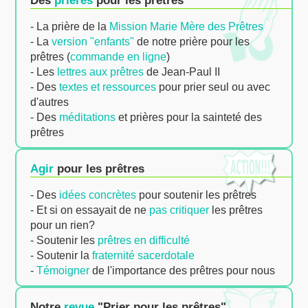
- La prière de la
Mission Marie Mère des Prêtres
- La
version "enfants"
de notre prière pour les
prêtres (
commande en ligne
)
- Les
lettres aux prêtres
de Jean-Paul II
- Des
textes et ressources
pour prier seul ou avec
d'autres
- Des
méditations
et prières pour la sainteté des
prêtres
Agir
pour les prêtres
- Des
idées concrètes
pour soutenir les prêtres
- Et si on essayait de ne
pas critiquer
les prêtres
pour un rien?
- Soutenir les
prêtres en difficulté
- Soutenir la
fraternité sacerdotale
-
Témoigner
de l'importance des prêtres pour nous
Notre
revue
"Prier pour les prêtres"