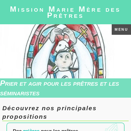
Mission Marie Mère des
Prêtres
MENU
Prier et agir pour les prêtres et les
séminaristes
Découvrez nos principales
propositions
Des
prières
pour les prêtres