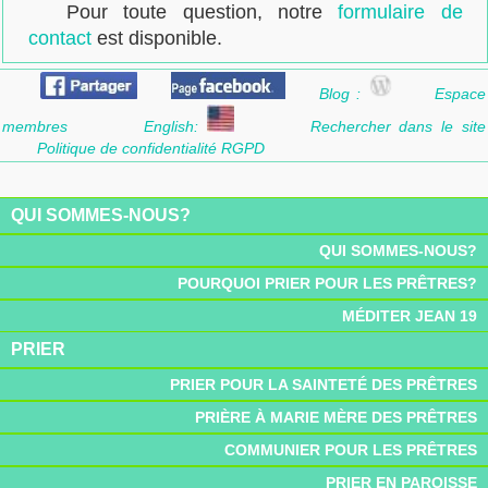
Pour toute question, notre
formulaire de
contact
est disponible.
Blog :
Espace
membres
English:
Rechercher dans le site
Politique de confidentialité RGPD
QUI SOMMES-NOUS?
QUI SOMMES-NOUS?
POURQUOI PRIER POUR LES PRÊTRES?
MÉDITER JEAN 19
PRIER
PRIER POUR LA SAINTETÉ DES PRÊTRES
PRIÈRE À MARIE MÈRE DES PRÊTRES
COMMUNIER POUR LES PRÊTRES
PRIER EN PAROISSE