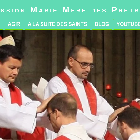
R
AGIR
A LA SUITE DES SAINTS
BLOG
YOUTUB
ssion Marie Mère des Prêt
R
AGIR
A LA SUITE DES SAINTS
BLOG
YOUTUB