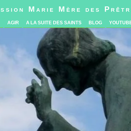
R
AGIR
A LA SUITE DES SAINTS
BLOG
YOUTUB
ssion Marie Mère des Prêt
R
AGIR
A LA SUITE DES SAINTS
BLOG
YOUTUB