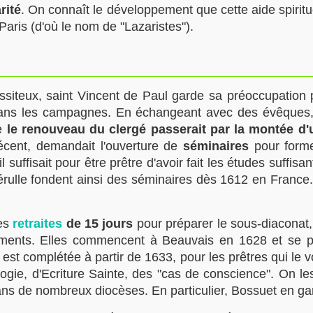
rité
. On connaît le développement que cette aide spiritu
Paris
(d'où le nom de "Lazaristes").
iteux, saint Vincent de Paul garde sa préoccupation pou
s dans les campagnes. En échangeant avec des évêques
ue
le renouveau du clergé passerait par la montée d'
récent, demandait l'ouverture de
séminaires
pour former
il suffisait pour être prêtre d'avoir fait les études suffi
érulle fondent ainsi des séminaires dès 1612 en France.
des
retraites
de 15 jours
pour préparer le sous-diaconat, l
rements. Elles commencent à Beauvais en 1628 et se p
st complétée à partir de 1633, pour les prêtres qui le
ologie, d'Ecriture Sainte, des "cas de conscience". On l
dans de nombreux diocèses. En particulier, Bossuet en ga