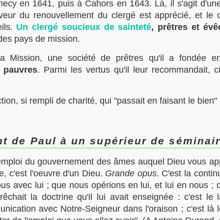
ecy en 1641, puis à Cahors en 1643. Là, il s'agit d'une
aveur du renouvellement du clergé est apprécié, et le 
ils.
Un clergé soucieux de sainteté
, prêtres et év
 des pays de mission.
 Mission, une société de prêtres qu'il a fondée e
s pauvres
. Parmi les vertus qu'il leur recommandait, cit
on, si rempli de charité, qui "passait en faisant le bien"
ent de Paul à un supérieur de séminai
mploi du gouvernement des âmes auquel Dieu vous appelle
e, c'est l'oeuvre d'un Dieu.
Grande opus
. C'est la contin
s avec lui ; que nous opérions en lui, et lui en nous ; 
chait la doctrine qu'il lui avait enseignée : c'est le 
unication avec Notre-Seigneur dans l'oraison ; c'est là l