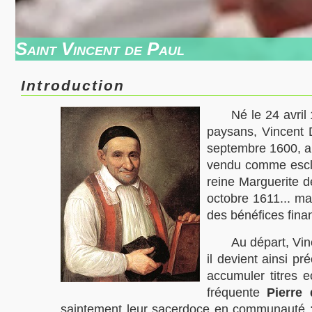
Saint Vincent de Paul
Introduction
Né le
24 avri
paysans, Vincent 
septembre 1600, alo
vendu comme esclav
reine Marguerite d
octobre 1611... mai
des bénéfices finan
Au départ, Vin
il devient ainsi p
accumuler titres e
fréquente
Pierre 
saintement leur sacerdoce en communauté : ils