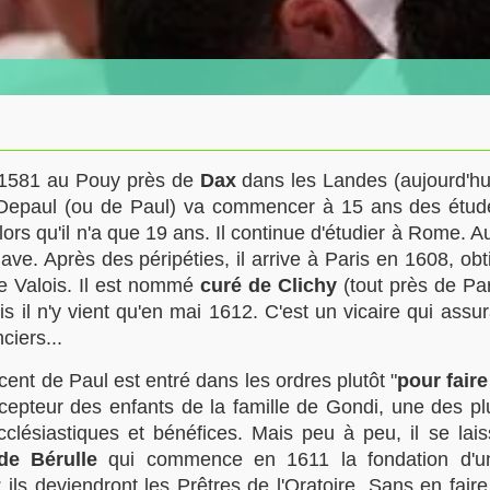
l 1581 au
Pouy
près de
Dax
dans les Landes (aujourd'hui
Depaul (ou de Paul) va commencer à 15 ans des études
rs qu'il n'a que 19 ans. Il continue d'étudier à Rome. Au
e. Après des péripéties, il arrive à Paris en 1608, obt
e Valois. Il est nommé
curé de Clichy
(tout près de Par
s il n'y vient qu'en mai 1612. C'est un vicaire qui assurai
ciers...
cent de Paul est entré dans les ordres plutôt "
pour faire
récepteur des enfants de la famille de Gondi, une des p
cclésiastiques et bénéfices. Mais peu à peu, il se laiss
de Bérulle
qui commence en 1611 la fondation d'un
 deviendront les Prêtres de l'Oratoire. Sans en faire p