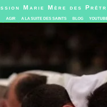
R
AGIR
A LA SUITE DES SAINTS
BLOG
YOUTUB
ssion Marie Mère des Prêt
R
AGIR
A LA SUITE DES SAINTS
BLOG
YOUTUB