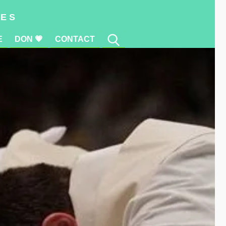
E
DON 💗
CONTACT
res
E
DON 💗
CONTACT