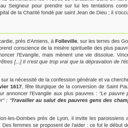
 au Seigneur pour prendre sur lui les tentations contre
ital de la Charité fondé par saint Jean de Dieu ; il s'oc
cardie, près d'Amiens, à
Folleville
, sur les terres des 
prend conscience de la misère spirituelle des plus pauv
oncer l'Evangile, mais mènent une vie dissolue. Vincen
res [...] Il n'est que trop vrai que la dépravation de l'ét
sur la nécessité de la confession générale et va chercher
vier 1617
, fête liturgique de la conversion de Saint P
pour annoncer l'Evangile aux plus pauvres :
"Le pauvre 
" ; "
Travailler au salut des pauvres gens des champs
n-les-Dombes près de Lyon, il invite les paroissiens a
Des femmes se proposent de l'aider : ce fut le début 