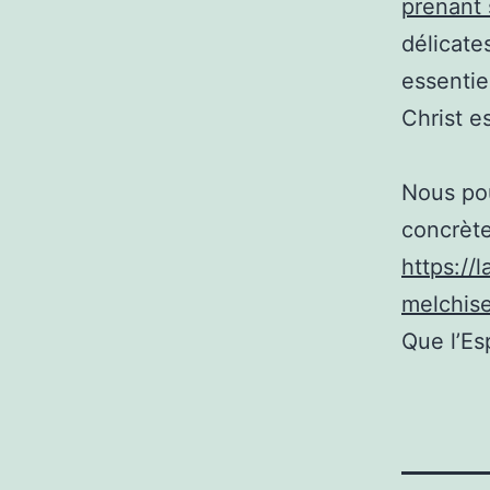
prenant 
délicate
essentie
Christ e
Nous pou
concrète
https://
melchis
Que l’Es