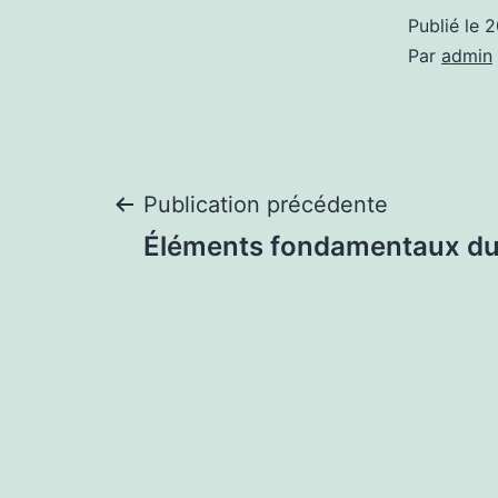
Publié le
2
Par
admin
Navigation
Publication précédente
Éléments fondamentaux du
de
l’article