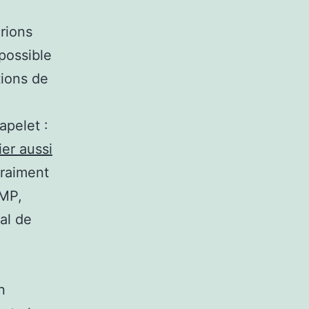
rions
possible
tions de
apelet :
ier aussi
vraiment
MMP,
al de
n