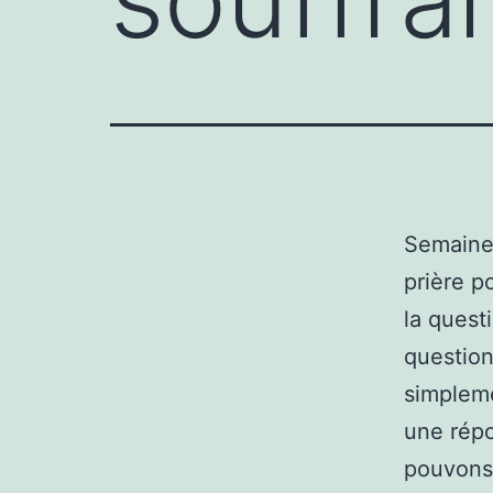
Semaine 
prière p
la quest
question
simplemen
une répo
pouvons 