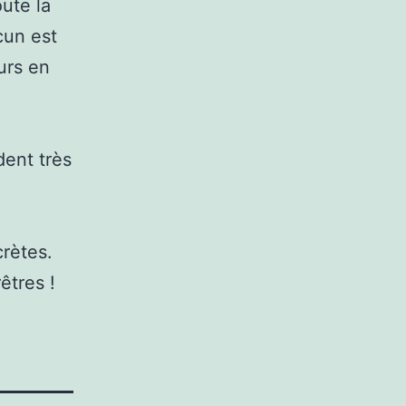
ute la
cun est
urs en
dent très
crètes.
êtres !