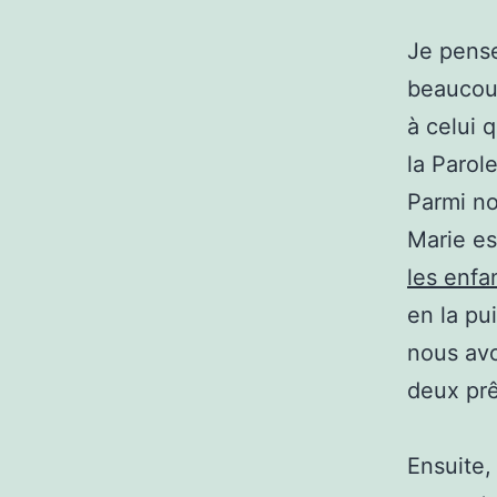
Je pense
beaucoup
à celui 
la Parol
Parmi no
Marie es
les enfa
en la pu
nous avo
deux prêt
Ensuite,