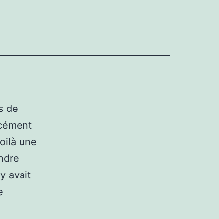
s de
rcément
oilà une
ondre
 y avait
e