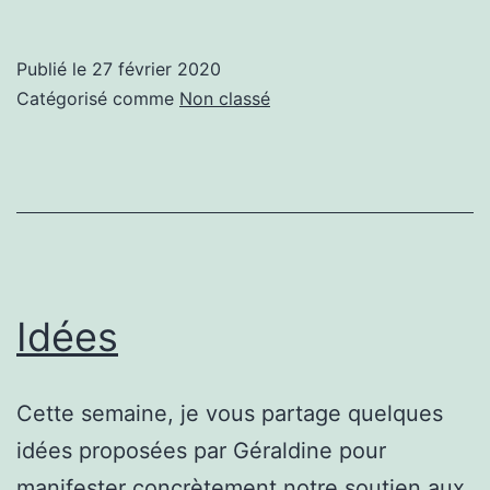
avec
ses
Publié le
27 février 2020
doigts
Catégorisé comme
Non classé
Idées
Cette semaine, je vous partage quelques
idées proposées par Géraldine pour
manifester concrètement notre soutien aux