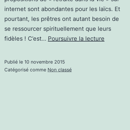
internet sont abondantes pour les laïcs. Et
pourtant, les prêtres ont autant besoin de
se ressourcer spirituellement que leurs
Une
fidèles ! C’est…
Poursuivre la lecture
retraite
sur
Publié le
10 novembre 2015
internet
Catégorisé comme
Non classé
pour
les
prêtres