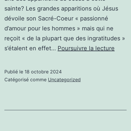
sainte? Les grandes apparitions où Jésus
dévoile son Sacré-Coeur « passionné
d’amour pour les hommes » mais qui ne
reçoit « de la plupart que des ingratitudes »
350e
s’étalent en effet…
Poursuivre la lecture
anniv
des
Publié le
18 octobre 2024
appari
Catégorisé comme
Uncategorized
à
Margu
Marie