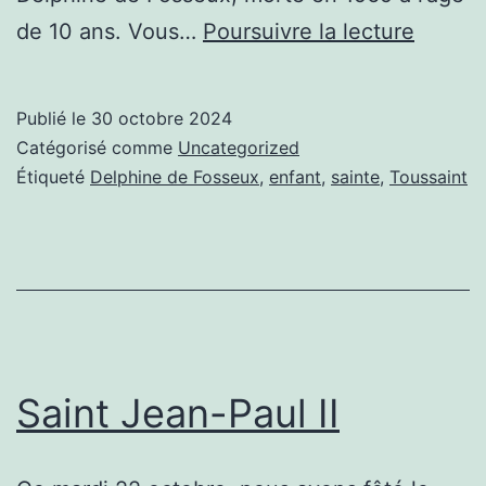
Toussa
de 10 ans. Vous…
Poursuivre la lecture
et
Delphi
Publié le
30 octobre 2024
de
Catégorisé comme
Uncategorized
Fosseu
Étiqueté
Delphine de Fosseux
,
enfant
,
sainte
,
Toussaint
Saint Jean-Paul II