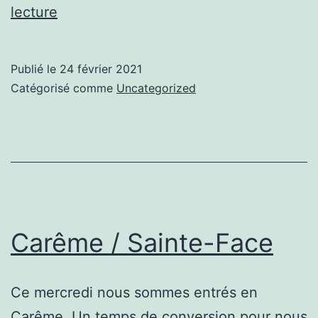
Jeûner
lecture
pour
les
Publié le
24 février 2021
prêtres
Catégorisé comme
Uncategorized
Carême / Sainte-Face
Ce mercredi nous sommes entrés en
Carême. Un temps de conversion pour nous