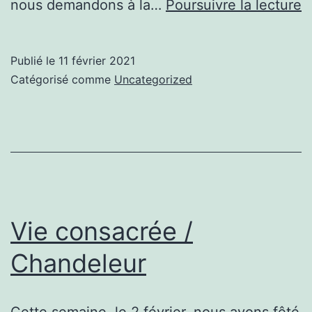
N
nous demandons à la…
Poursuivre la lecture
D
d
Publié le
11 février 2021
L
Catégorisé comme
Uncategorized
Vie consacrée /
Chandeleur
Cette semaine, le 2 février, nous avons fêté