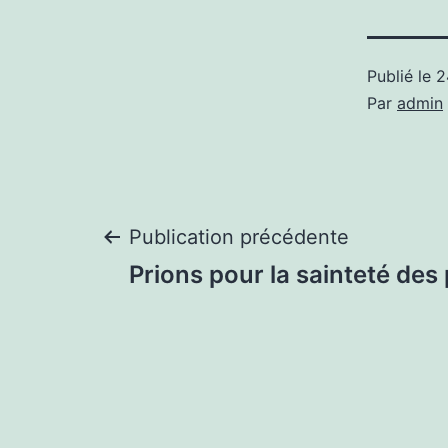
Publié le
2
Par
admin
Navigation
Publication précédente
Prions pour la sainteté des 
de
l’article