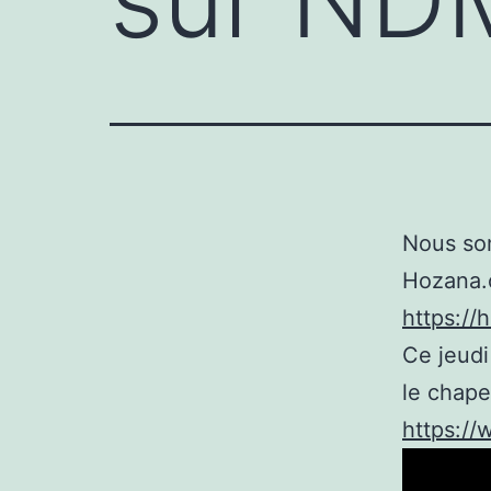
Nous som
Hozana.o
https:/
Ce jeudi
le chape
https:/