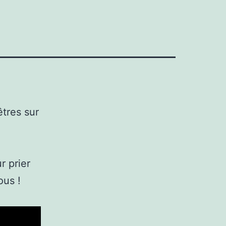
tres sur
r prier
ous !