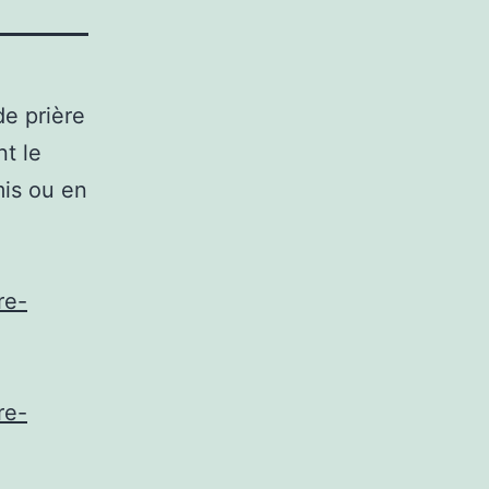
e prière
t le
mis ou en
re-
re-