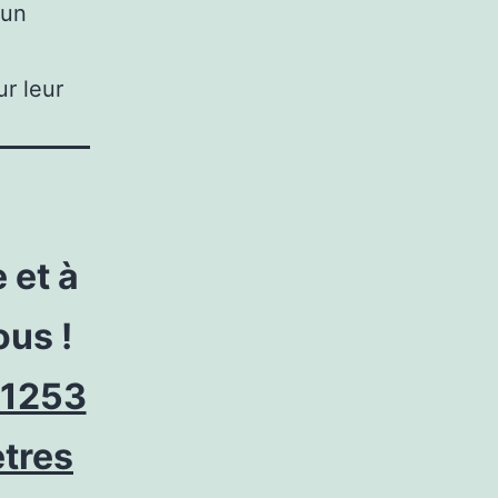
’un
r leur
 et à
ous !
/1253
etres