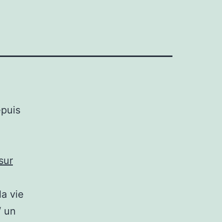
epuis
sur
la vie
/ un