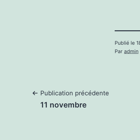
Publié le
1
Par
admin
Navigation
Publication précédente
11 novembre
de
l’article